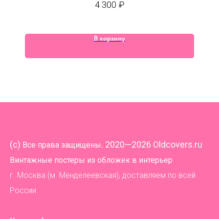
4 300
₽
В корзину
(
c)
. 2020—2026 Oldcovers.ru
Все права защищены
Винтажные постеры из обложек в интерьер
г. Москва (м. Менделеевская), доставляем по всей
России