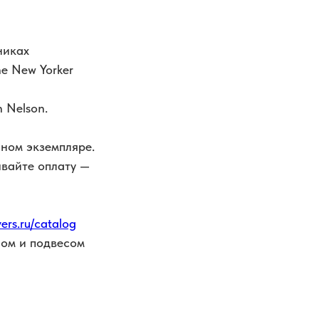
никах
e New Yorker
 Nelson.
ном экземпляре.
ывайте оплату —
ers.ru/catalog
лом и подвесом