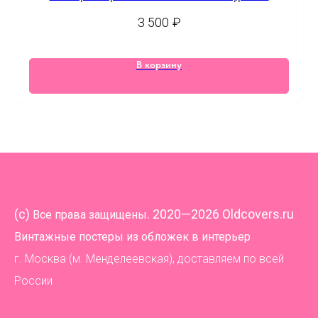
3 500
₽
В корзину
(
c)
. 2020—2026 Oldcovers.ru
Все права защищены
Винтажные постеры из обложек в интерьер
г. Москва (м. Менделеевская), доставляем по всей
России