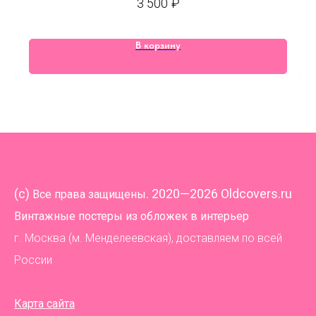
3 500
₽
В корзину
(
c)
. 2020—2026 Oldcovers.ru
Все права защищены
Винтажные постеры из обложек в интерьер
г. Москва (м. Менделеевская), доставляем по всей
России
Карта сайта