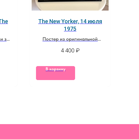
The
The New Yorker, 14 июля
1975
и за
Постер из оригинальной
обложки журнала
4 400
₽
В корзину