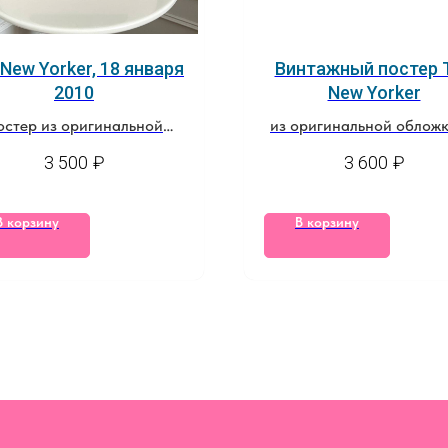
New Yorker, 18 января
Винтажный постер 
2010
New Yorker
остер из оригинальной
из оригинальной обложк
обложки журнала
30 июля, 2012
3 500
₽
3 600
₽
В корзину
В корзину