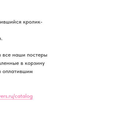
мившийся кролик-
.
 все наши постеры
вленные в корзину
и оплатившим
ers.ru/catalog