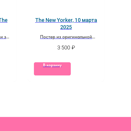
The
The New Yorker, 10 марта
2025
и за
Постер из оригинальной
обложки журнала
3 500
₽
В корзину