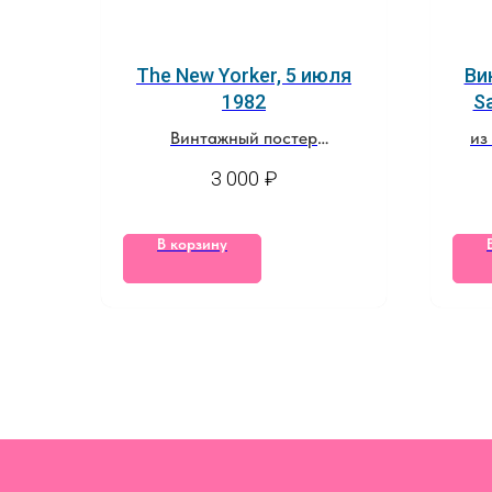
The New Yorker, 5 июля
Ви
1982
Sa
Винтажный постер
из
из оригинальной обложки
3 000
₽
журнала
В корзину