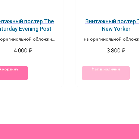
нтажный постер The
Винтажный постер 
turday Evening Post
New Yorker
 оригинальной обложки
из оригинальной обложк
за 8 февраля, 1947
12 апреля, 1982
4 000
₽
3 800
₽
В корзину
Нет в наличии