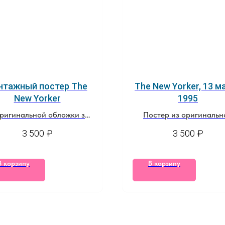
нтажный постер The
The New Yorker, 13 м
New Yorker
1995
оригинальной обложки за
Постер из оригинальн
3 января, 1977
обложки журнала
3 500
₽
3 500
₽
В корзину
В корзину