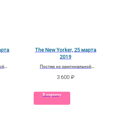
арта
The New Yorker, 25 марта
2019
ой
Постер из оригинальной
обложки журнала
3 600
₽
В корзину