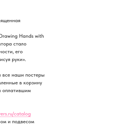
вященная
Drawing Hands with
втора стало
ности, его
исуя руки».
 все наши постеры
вленные в корзину
и оплатившим
ers.ru/catalog
лом и подвесом