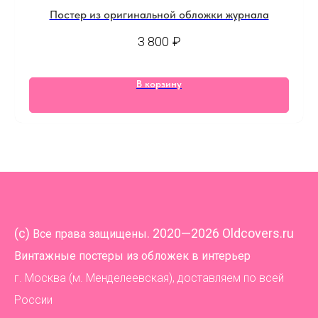
Постер из оригинальной обложки журнала
3 800
₽
В корзину
(
c)
. 2020—2026 Oldcovers.ru
Все права защищены
Винтажные постеры из обложек в интерьер
г. Москва (м. Менделеевская), доставляем по всей
России