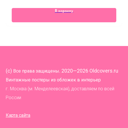
В корзину
(
c)
. 2020—2026 Oldcovers.ru
Все права защищены
Винтажные постеры из обложек в интерьер
г. Москва (м. Менделеевская), доставляем по всей
России
Карта сайта