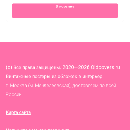
В корзину
(
c)
. 2020—2026 Oldcovers.ru
Все права защищены
Винтажные постеры из обложек в интерьер
г. Москва (м. Менделеевская), доставляем по всей
России
Карта сайта