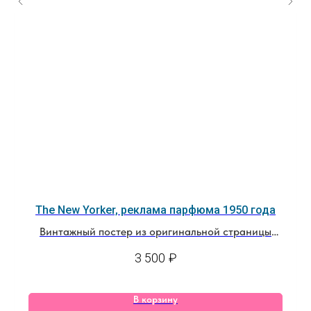
The New Yorker, реклама парфюма 1950 года
Винтажный постер из оригинальной страницы
журнала
3 500
₽
В корзину