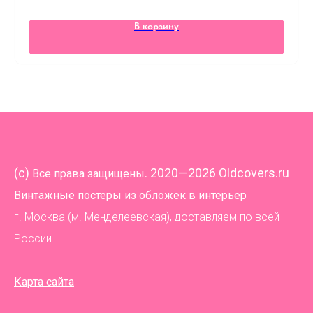
В корзину
(
c)
. 2020—2026 Oldcovers.ru
Все права защищены
Винтажные постеры из обложек в интерьер
г. Москва (м. Менделеевская), доставляем по всей
России
Карта сайта