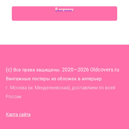
В корзину
(
c)
. 2020—2026 Oldcovers.ru
Все права защищены
Винтажные постеры из обложек в интерьер
г. Москва (м. Менделеевская), доставляем по всей
России
Карта сайта