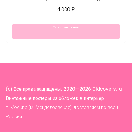
4 000
₽
Нет в наличии
(
c)
. 2020—2026 Oldcovers.ru
Все права защищены
Винтажные постеры из обложек в интерьер
г. Москва (м. Менделеевская), доставляем по всей
России